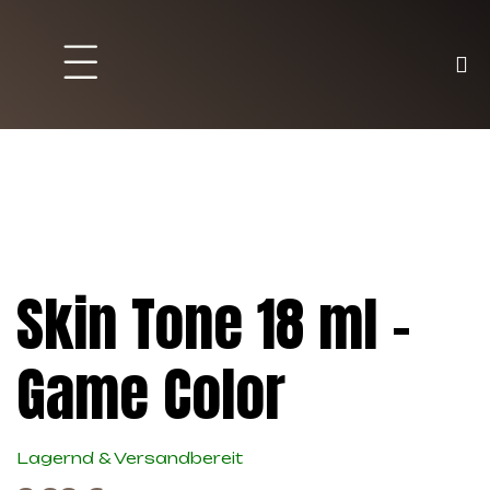
Brett und Partyspiele
Trading Karten
Malen & Zubehör
Skin Tone 18 ml –
Game Color
Lagernd & Versandbereit