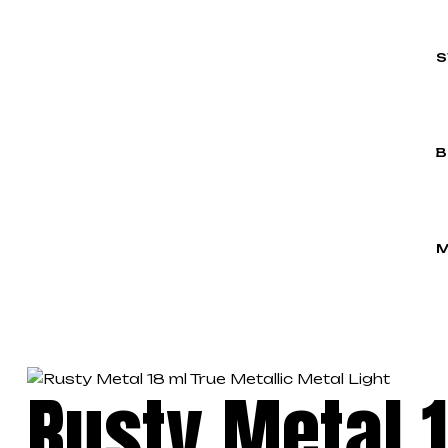
S
B
M
Rusty Metal 1