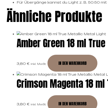
Für Übergänge kannst du Light z. B. 50:50 mit
Ähnliche Produkte
Amber Green 18 ml True 
IN DEN WARENKORB
3,80
€
inkl. MwSt.
Crimson Magenta 18 ml T
IN DEN WARENKORB
3,80
€
inkl. MwSt.