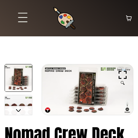
🔍
Nomad Crew Deck