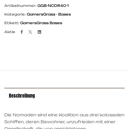
Artikelnummer:
GGB-NCDR40-1
Kategorie:
GamersGrass - Bases
Etikett:
GamersGrass Bases
Facebook
Twitter
Linkedin
Aktie
Beschreibung
Die Nomaden sind eine Koalition aus drei kolossalen
Schiffen, deren Bewohner, unzufrieden mit einer
Gesellschaft, die von gesichtslosen