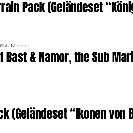
rain Pack (Geländeset “Kön
f Bast & Namor, the Sub Mar
ack (Geländeset “Ikonen von 