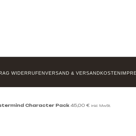
RAG WIDERRUFEN
VERSAND & VERSANDKOSTEN
IMPR
stermind Character Pack
45,00
€
inkl. MwSt.