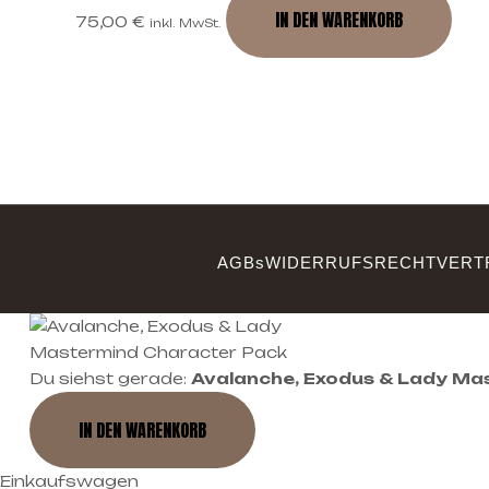
IN DEN WARENKORB
75,00
€
inkl. MwSt.
AGBs
WIDERRUFSRECHT
VERT
Du siehst gerade:
Avalanche, Exodus & Lady Ma
IN DEN WARENKORB
Einkaufswagen