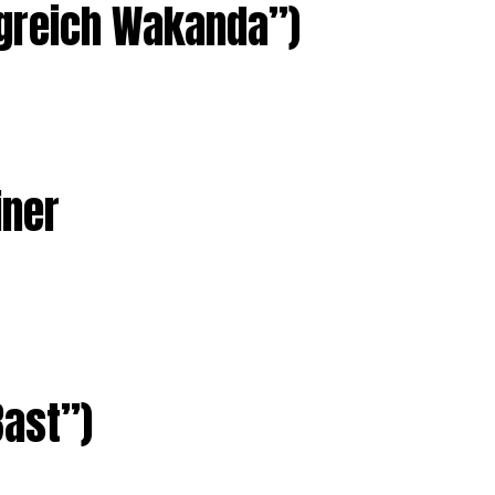
igreich Wakanda”)
iner
Bast”)