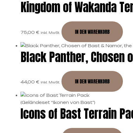
Kingdom of Wakanda Ter
IN DEN WARENKORB
75,00
€
inkl. MwSt.
Black Panther, Chosen o
IN DEN WARENKORB
44,00
€
inkl. MwSt.
Icons of Bast Terrain P