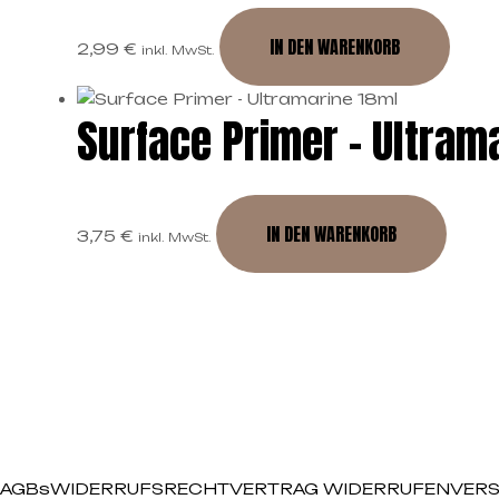
IN DEN WARENKORB
2,99
€
inkl. MwSt.
Surface Primer – Ultram
IN DEN WARENKORB
3,75
€
inkl. MwSt.
AGBs
WIDERRUFSRECHT
VERTRAG WIDERRUFEN
VERS