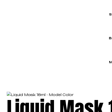
S
B
M
Liquid Mask 