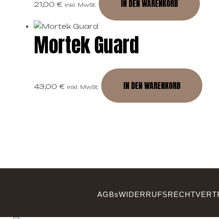
IN DEN WARENKORB
21,00
€
inkl. MwSt.
Mortek Guard
IN DEN WARENKORB
43,00
€
inkl. MwSt.
AGBs
WIDERRUFSRECHT
VERT