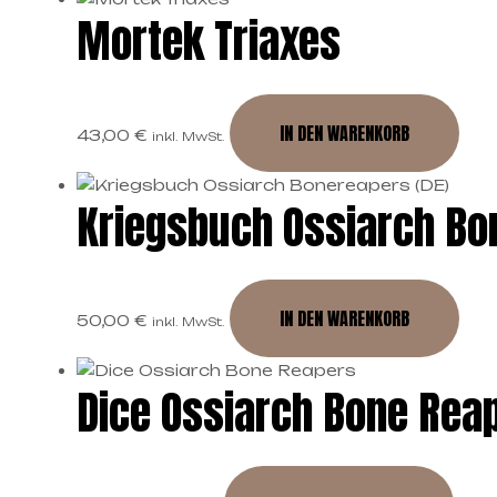
Mortek Triaxes
IN DEN WARENKORB
43,00
€
inkl. MwSt.
Kriegsbuch Ossiarch Bo
IN DEN WARENKORB
50,00
€
inkl. MwSt.
Dice Ossiarch Bone Rea