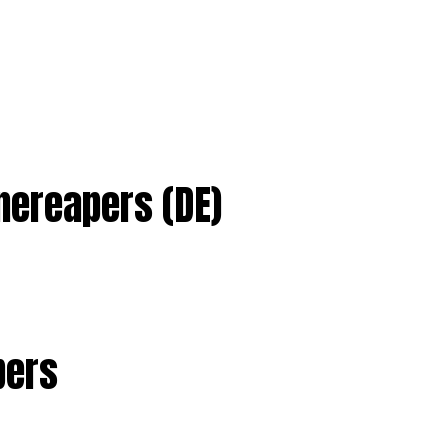
nereapers (DE)
pers