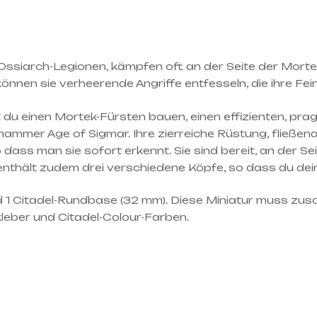
er Ossiarch-Legionen, kämpfen oft an der Seite der Mor
önnen sie verheerende Angriffe entfesseln, die ihre Fein
du einen Mortek-Fürsten bauen, einen effizienten, pra
ammer Age of Sigmar. Ihre zierreiche Rüstung, fließend
o dass man sie sofort erkennt. Sie sind bereit, an der S
nthält zudem drei verschiedene Köpfe, so dass du deine
nd 1 Citadel-Rundbase (32 mm). Diese Miniatur muss z
leber und Citadel-Colour-Farben.