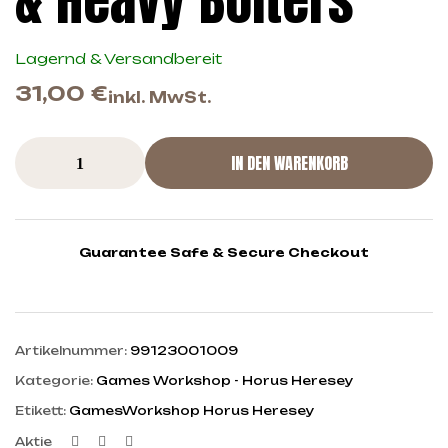
& Heavy Bolters
Lagernd & Versandbereit
31,00
€
inkl. MwSt.
IN DEN WARENKORB
Guarantee Safe & Secure Checkout
Artikelnummer:
99123001009
Kategorie:
Games Workshop - Horus Heresey
Etikett:
GamesWorkshop Horus Heresey
Facebook
Twitter
Linkedin
Aktie