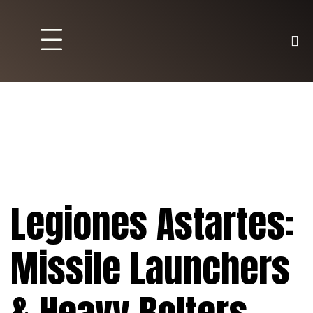
Brett und Partyspiele
Trading Karten
Malen & Zubehör
Legiones Astartes:
Missile Launchers