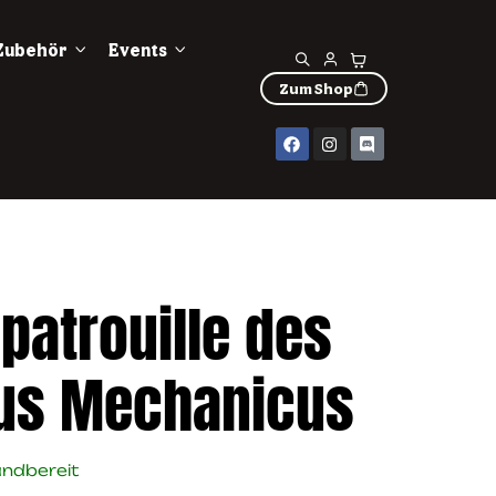
Zubehör
Events
Zum Shop
patrouille des
us Mechanicus
andbereit