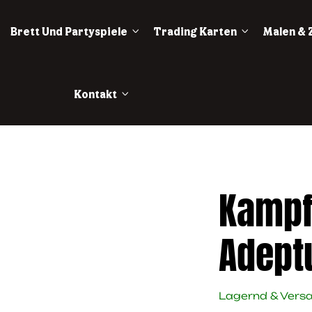
Brett Und Partyspiele
Trading Karten
Malen & 
Kontakt
Kampf
Adept
Lagernd & Vers