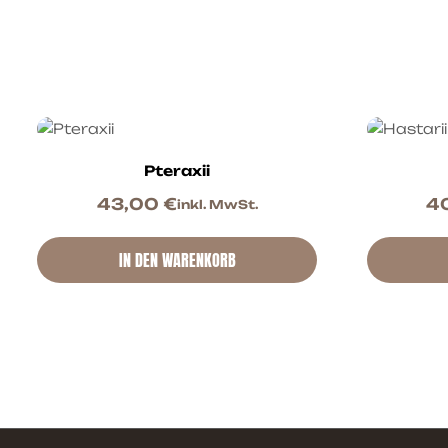
Pteraxii
43,00
€
4
inkl. MwSt.
IN DEN WARENKORB