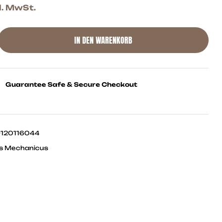
l. MwSt.
IN DEN WARENKORB
Guarantee Safe & Secure Checkout
120116044
s Mechanicus
ok
ter
Linkedin