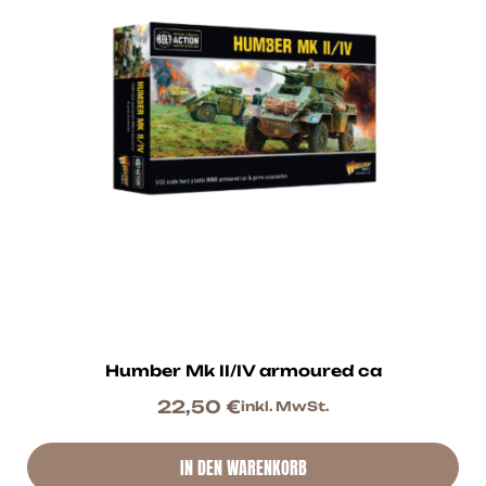
Humber Mk II/IV armoured ca
22,50
€
inkl. MwSt.
IN DEN WARENKORB