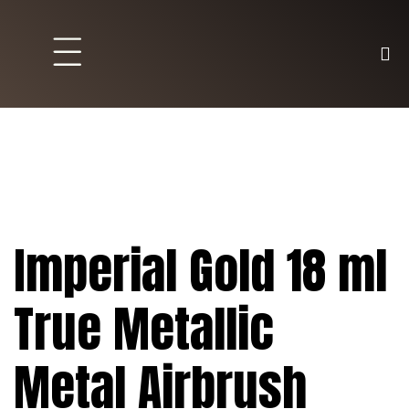
Brett und Partyspiele
Trading Karten
Malen & Zubehör
Imperial Gold 18 ml
True Metallic
Metal Airbrush