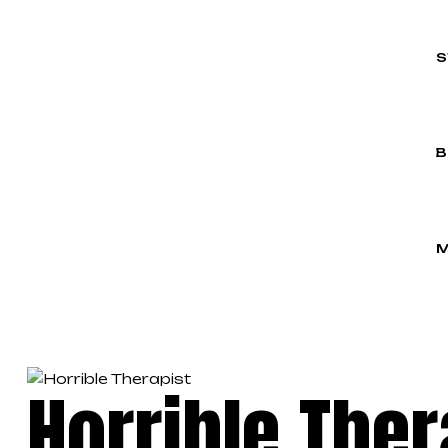
S
B
M
Horrible Ther