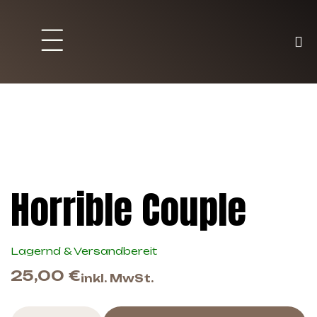
Brett und Partyspiele
Trading Karten
Malen & Zubehör
Horrible Couple
Lagernd & Versandbereit
25,00
€
inkl. MwSt.