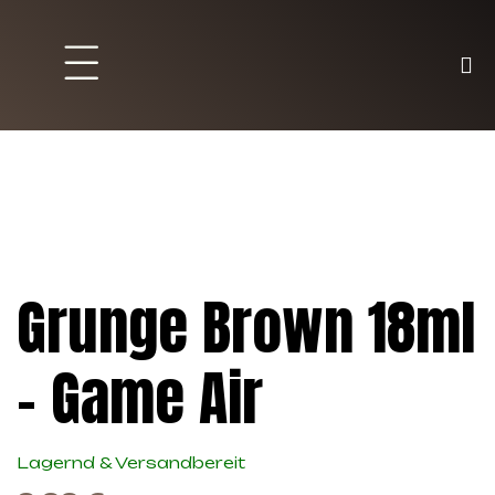
Brett und Partyspiele
Trading Karten
Malen & Zubehör
Grunge Brown 18ml
– Game Air
Lagernd & Versandbereit