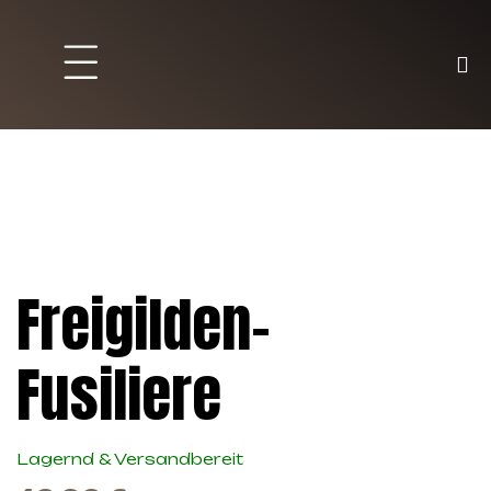
Brett und Partyspiele
Trading Karten
Malen & Zubehör
Freigilden-
Fusiliere
Lagernd & Versandbereit