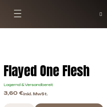
Brett und Partyspiele
Trading Karten
Malen & Zubehör
Flayed One Flesh
Lagernd & Versandbereit
3,60
€
inkl. MwSt.