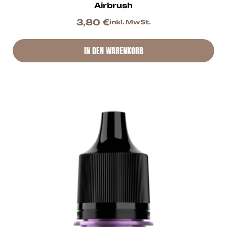
Airbrush
3,80
€
inkl. MwSt.
IN DEN WARENKORB