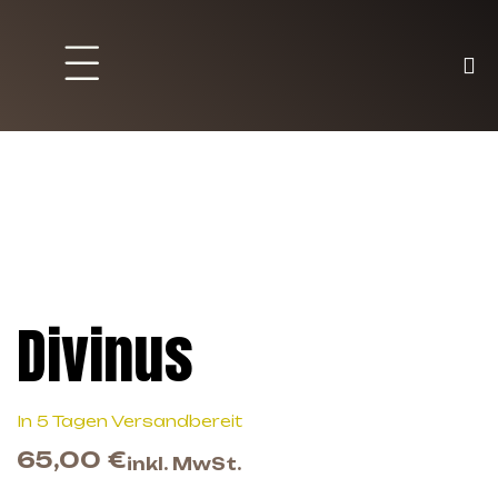
Brett und Partyspiele
Trading Karten
Malen & Zubehör
Divinus
In 5 Tagen Versandbereit
65,00
€
inkl. MwSt.