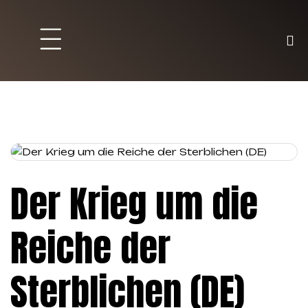
Brett und Partyspiele
Trading Karten
Malen & Zubehör
Der Krieg um die
Reiche der
Sterblichen (DE)