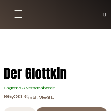
Brett und Partyspiele
Trading Karten
Malen & Zubehör
Der Glottkin
Lagernd & Versandbereit
95,00
€
inkl. MwSt.