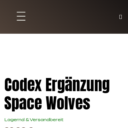
Brett und Partyspiele
Trading Karten
Malen & Zubehör
Codex Ergänzung
Space Wolves
Lagernd & Versandbereit