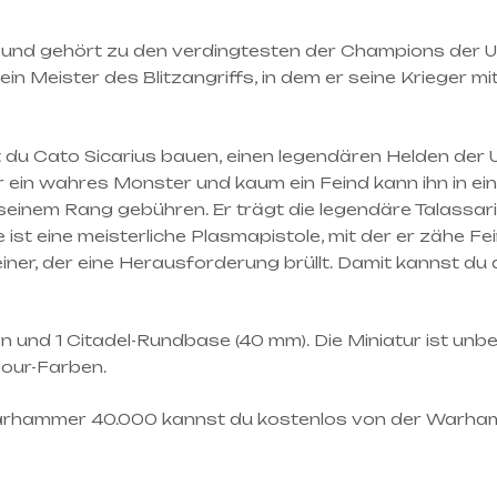
r und gehört zu den verdingtesten der Champions der Ul
n Meister des Blitzangriffs, in dem er seine Krieger m
du Cato Sicarius bauen, einen legendären Helden der U
ein wahres Monster und kaum ein Feind kann ihn in eine
seinem Rang gebühren. Er trägt die legendäre Talassari
e ist eine meisterliche Plasmapistole, mit der er zähe
einer, der eine Herausforderung brüllt. Damit kannst d
 und 1 Citadel-Rundbase (40 mm). Die Miniatur ist 
lour-Farben.
on Warhammer 40.000 kannst du kostenlos von der Warh