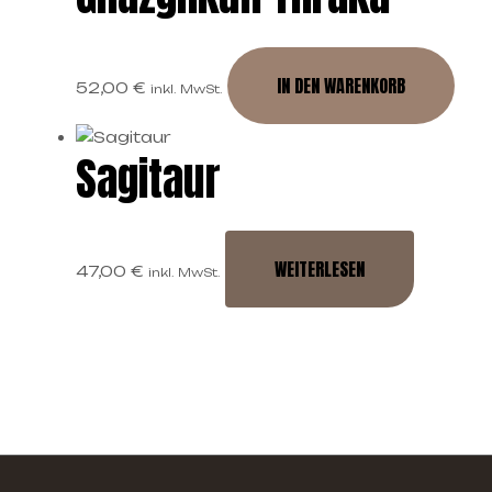
IN DEN WARENKORB
52,00
€
inkl. MwSt.
Sagitaur
WEITERLESEN
47,00
€
inkl. MwSt.