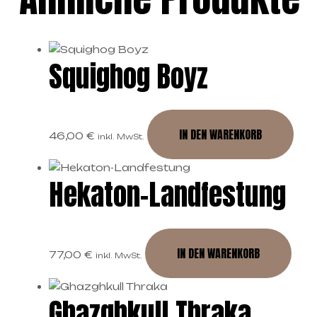
Squighog Boyz
IN DEN WARENKORB
46,00
€
inkl. MwSt.
Hekaton-Landfestung
IN DEN WARENKORB
77,00
€
inkl. MwSt.
Ghazghkull Thraka