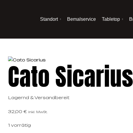
Standort
Bemalservice
Tabletop
B
Cato Sicarius
Lagernd & Versandbereit
32,00
€
inkl. MwSt.
1 vorrätig