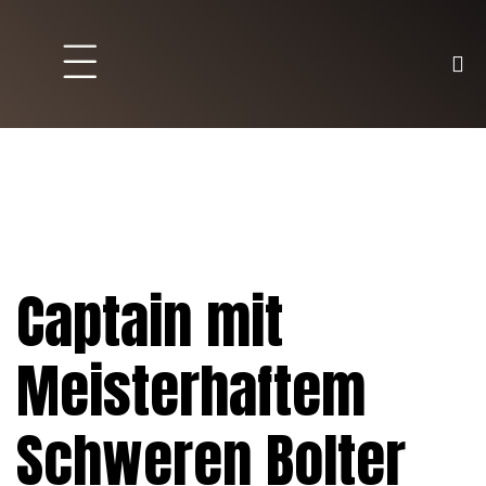
Brett und Partyspiele
Trading Karten
Malen & Zubehör
Captain mit
Meisterhaftem
Schweren Bolter