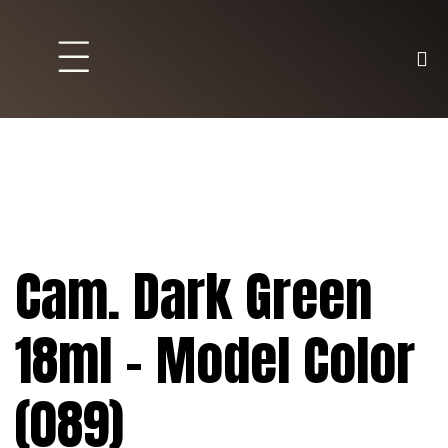
Brett und Partyspiele
Trading Karten
Malen & Zubehör
Cam. Dark Green
18ml – Model Color
(089)