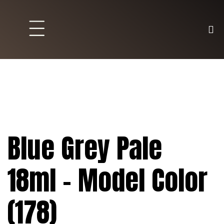
Brett und Partyspiele
Trading Karten
Malen & Zubehör
Blue Grey Pale
18ml – Model Color
(178)