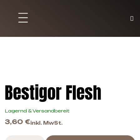
Brett und Partyspiele
Trading Karten
Malen & Zubehör
Bestigor Flesh
Lagernd & Versandbereit
3,60
€
inkl. MwSt.