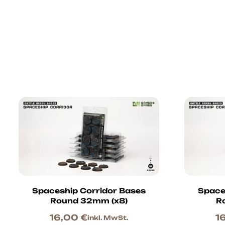
Spaceship Corridor Bases
Space
Round 32mm (x8)
R
16,00
€
1
inkl. MwSt.