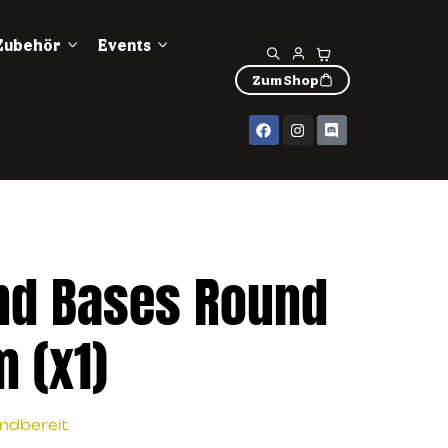
Zubehör
Events
Zum Shop
nd Bases Round
 (x1)
andbereit