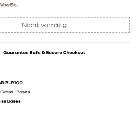
. MwSt.
Nicht vorrätig
Guarantee Safe & Secure Checkout
B-BLR100
Grass - Bases
ss Bases
ok
ter
Linkedin