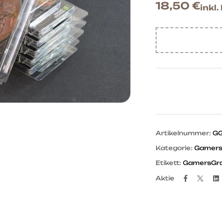
18,50
€
inkl
Artikelnummer:
GG
Kategorie:
Gamers
Etikett:
GamersGra
Facebo
Twit
Aktie