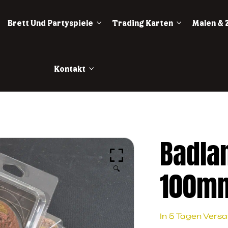
Brett Und Partyspiele
Trading Karten
Malen & 
Kontakt
Badla
🔍
100mm
In 5 Tagen Vers