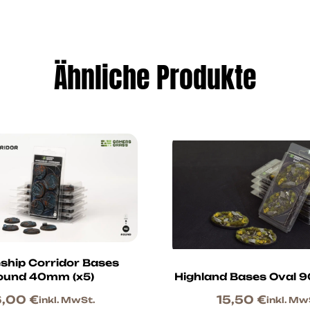
Ähnliche Produkte
ship Corridor Bases
ound 40mm (x5)
Highland Bases Oval 
6,00
€
15,50
€
inkl. MwSt.
inkl. Mw