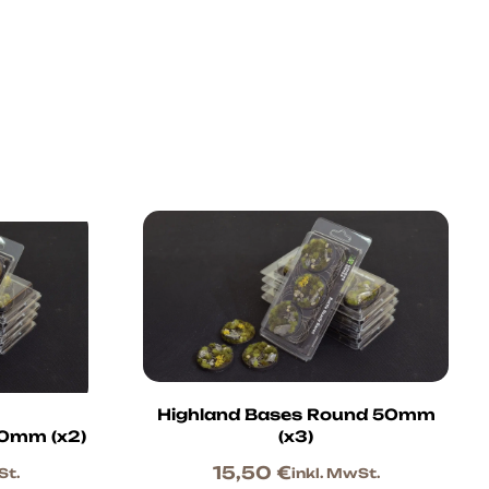
Highland Bases Round 50mm
90mm (x2)
(x3)
15,50
€
St.
inkl. MwSt.