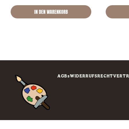
IN DEN WARENKORB
AGBs
WIDERRUFSRECHT
VERTR