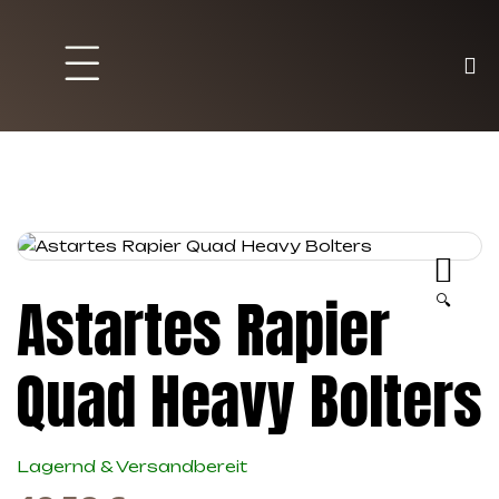
Brett und Partyspiele
Trading Karten
Malen & Zubehör
Astartes Rapier
🔍
Quad Heavy Bolters
Lagernd & Versandbereit