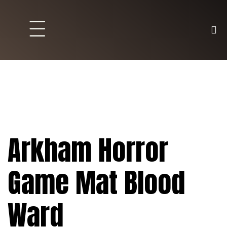
Brett und Partyspiele
Trading Karten
Malen & Zubehör
Arkham Horror
Game Mat Blood
Ward