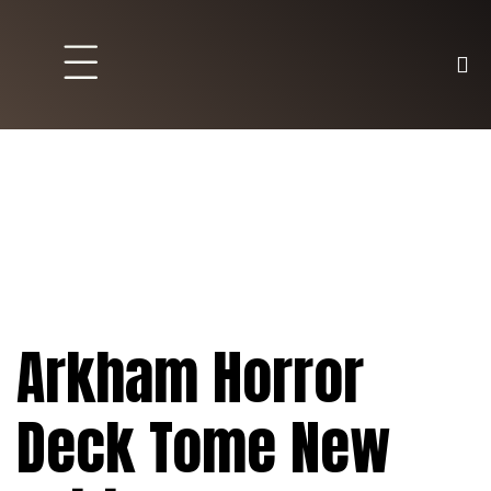
Brett und Partyspiele
Trading Karten
Malen & Zubehör
Arkham Horror
Deck Tome New