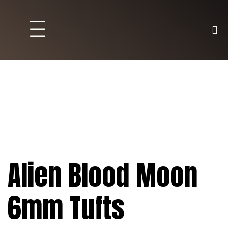
Brett und Partyspiele
Trading Karten
Malen & Zubehör
Alien Blood Moon
6mm Tufts