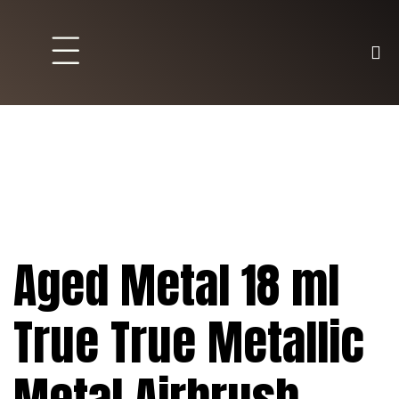
Brett und Partyspiele
Trading Karten
Malen & Zubehör
Aged Metal 18 ml
True True Metallic