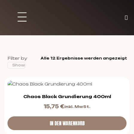
Brett und Partyspiele
Trading Karten
Malen & Zubehör
Filter by
Alle 12 Ergebnisse werden angezeigt
Show
Chaos Black Grundierung 400ml
15,75
€
inkl. MwSt.
IN DEN WARENKORB