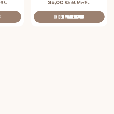
35,00
€
wSt.
inkl. MwSt.
B
IN DEN WARENKORB