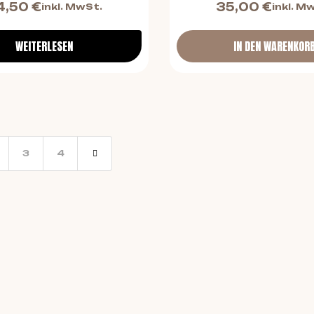
4,50
€
35,00
€
inkl. MwSt.
inkl. M
WEITERLESEN
IN DEN WARENKOR
3
4