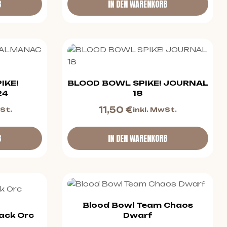
B
IN DEN WARENKORB
IKE!
BLOOD BOWL SPIKE! JOURNAL
24
18
11,50
€
wSt.
inkl. MwSt.
B
IN DEN WARENKORB
Blood Bowl Team Chaos
ack Orc
Dwarf