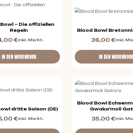
Bowl – Die offiziellen
Regeln
Blood Bowl Bretonn
4,00
€
36,00
€
inkl. MwSt.
inkl. M
IN DEN WARENKORB
IN DEN WARENKOR
Blood Bowl Echsen
owl dritte Saison (DE)
Gwaka’moli Ga
5,00
€
35,00
€
inkl. MwSt.
inkl. M