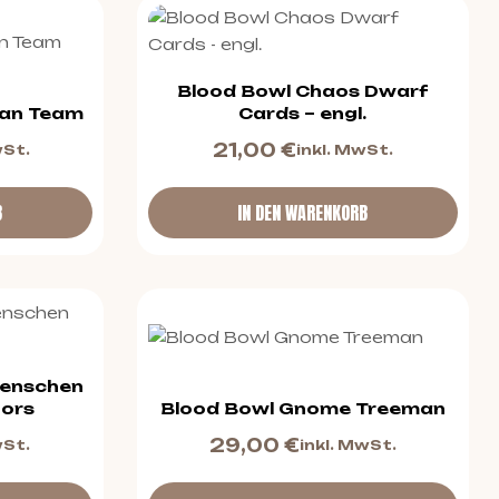
Blood Bowl Chaos Dwarf
ian Team
Cards – engl.
21,00
€
wSt.
inkl. MwSt.
B
IN DEN WARENKORB
menschen
tors
Blood Bowl Gnome Treeman
29,00
€
wSt.
inkl. MwSt.