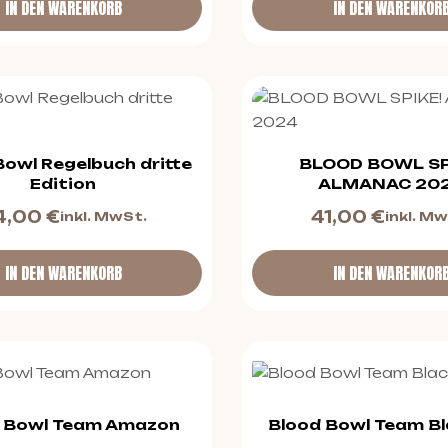
IN DEN WARENKORB
IN DEN WARENKOR
Bowl Regelbuch dritte
BLOOD BOWL SP
Edition
ALMANAC 20
4,00
€
41,00
€
inkl. MwSt.
inkl. M
IN DEN WARENKORB
IN DEN WARENKOR
 Bowl Team Amazon
Blood Bowl Team Bl