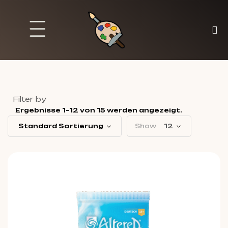
Brett und Partyspiele
Trading Karten
Malen & Zubehör
Filter by
Ergebnisse 1–12 von 15 werden angezeigt.
Standard Sortierung
Show
12