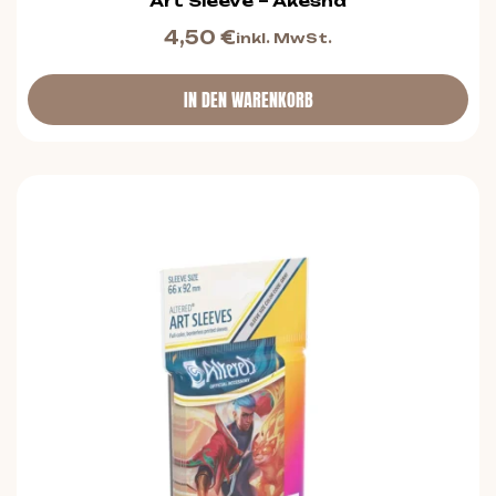
Art Sleeve – Akesha
4,50
€
inkl. MwSt.
IN DEN WARENKORB